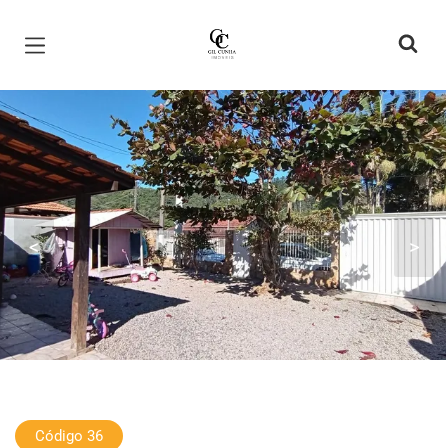
Página inicial
<
>
Código 36