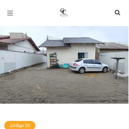
Página inicial
<
>
Código 33