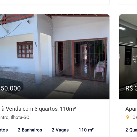
350.000
R$ 
 à Venda com 3 quartos, 110m²
Apar
tro, Ilhota-SC
Ce
rtos
2 Banheiros
2 Vagas
110 m²
2 Qua