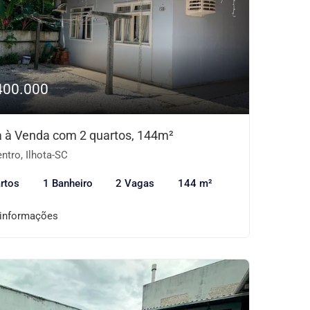
400.000
 à Venda com 2 quartos, 144m²
ntro, Ilhota-SC
rtos
1 Banheiro
2 Vagas
144 m²
 informações