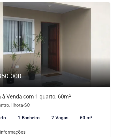
350.000
 à Venda com 1 quarto, 60m²
ntro, Ilhota-SC
rto
1 Banheiro
2 Vagas
60 m²
 informações