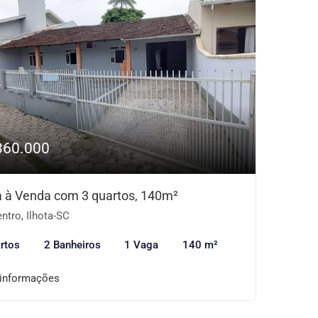
360.000
 à Venda com 3 quartos, 140m²
ntro, Ilhota-SC
rtos
2 Banheiros
1 Vaga
140 m²
 informações