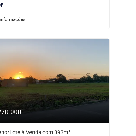
M²
 informações
270.000
eno/Lote à Venda com 393m²