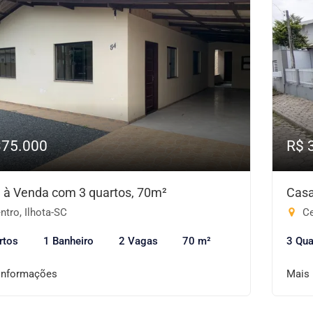
375.000
R$ 
 à Venda com 3 quartos, 70m²
Casa
tro, Ilhota-SC
Ce
rtos
1 Banheiro
2 Vagas
70 m²
3 Qua
informações
Mais