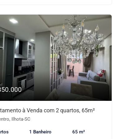
350.000
tamento à Venda com 2 quartos, 65m²
ntro, Ilhota-SC
rtos
1 Banheiro
65 m²