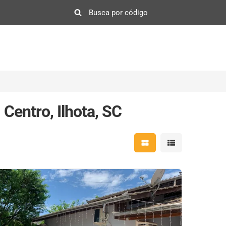
Centro, Ilhota, SC
Mostrar resultados em 
Mostrar resultad