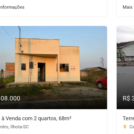
informações
Mais
308.000
R$ 
 à Venda com 2 quartos, 68m²
Terr
tro, Ilhota-SC
Ce