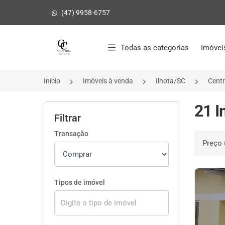
(47) 9958-6757
Página inicial
Todas as categorias
Imóvei
Início
Imóveis à venda
Ilhota/SC
Cent
21 I
Filtrar
Transação
Ordenar 
Tipos de imóvel