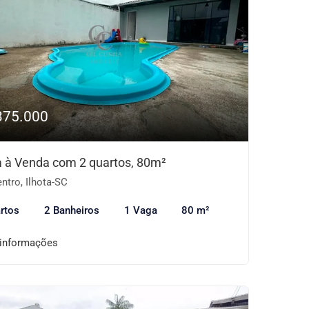
375.000
 à Venda com 2 quartos, 80m²
ntro, Ilhota-SC
rtos
2 Banheiros
1 Vaga
80 m²
 informações