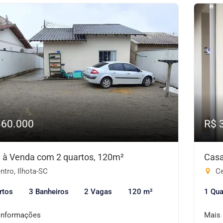
360.000
R$ 
 à Venda com 2 quartos, 120m²
Casa
tro, Ilhota-SC
Ce
rtos
3 Banheiros
2 Vagas
120 m²
1 Qua
informações
Mais