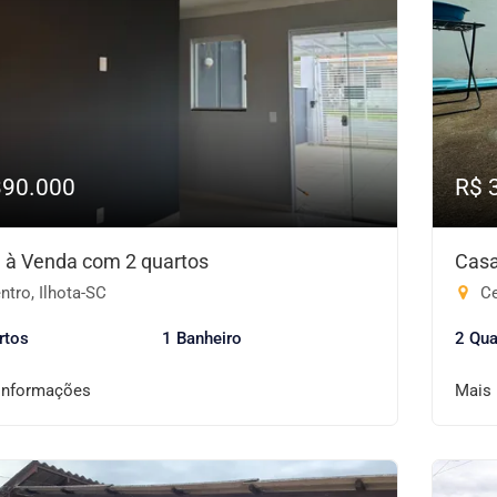
390.000
R$ 
 à Venda com 2 quartos
Casa
tro, Ilhota-SC
Ce
rtos
1 Banheiro
2 Qua
informações
Mais