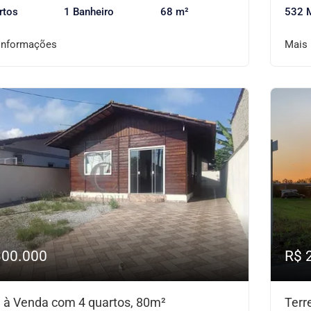
rtos
1 Banheiro
68 m²
532 
informações
Mais
300.000
R$ 
 à Venda com 4 quartos, 80m²
Terr