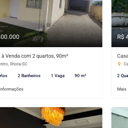
400.000
R$ 
 à Venda com 2 quartos, 90m²
Casa
tro, Ilhota-SC
Ce
rtos
2 Banheiros
1 Vaga
90 m²
2 Qua
informações
Mais