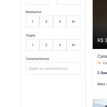
Banheiros
1
2
3
4+
Vagas
R$ 
1
2
3
4+
Casa
Características
Cen
2 Qua
Mais 