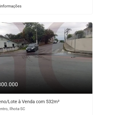
 informações
300.000
eno/Lote à Venda com 532m²
ntro, Ilhota-SC