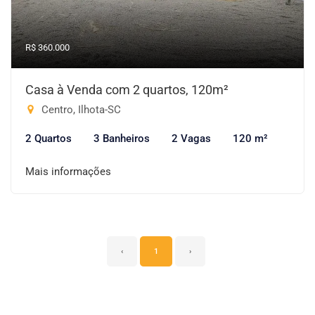
R$ 360.000
Casa à Venda com 2 quartos, 120m²
Centro, Ilhota-SC
2 Quartos
3 Banheiros
2 Vagas
120 m²
Mais informações
‹
1
›