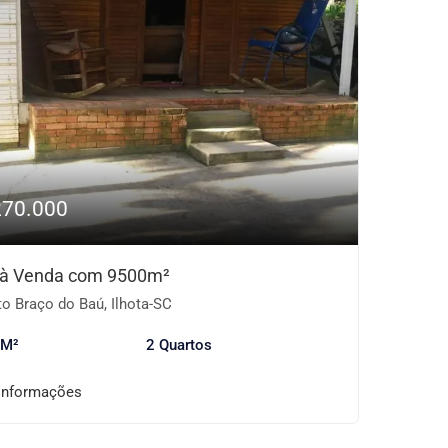
270.000
o à Venda com 9500m²
o Braço do Baú, Ilhota-SC
 M²
2 Quartos
informações