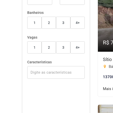
Banheiros
1
2
3
4+
Vagas
R$ 
1
2
3
4+
Síti
Características
Báu
1370
Mais 