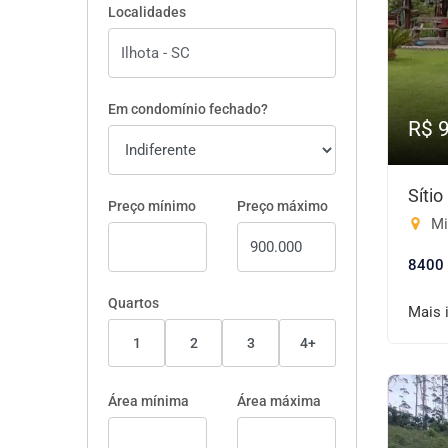
Localidades
Em condomínio fechado?
R$ 
Síti
Preço mínimo
Preço máximo
Mi
8400
Quartos
Mais 
1
2
3
4+
Área mínima
Área máxima