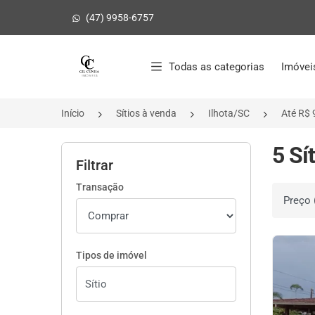
(47) 9958-6757
Página inicial
Todas as categorias
Imóvei
Início
Sítios à venda
Ilhota/SC
Até R$ 
5 Sí
Filtrar
Transação
Ordenar 
Tipos de imóvel