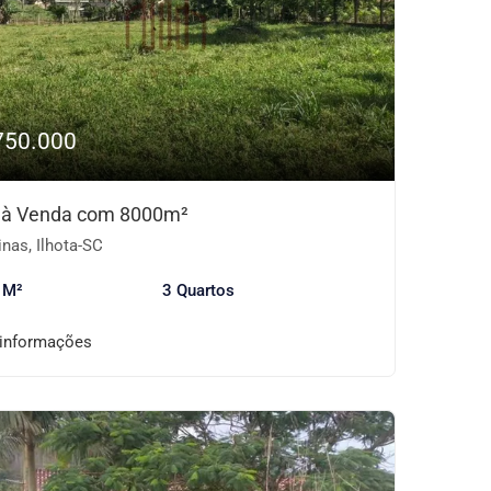
750.000
o à Venda com 8000m²
nas, Ilhota-SC
 M²
3 Quartos
 informações