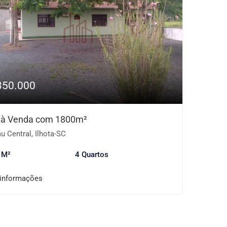
350.000
o à Venda com 1800m²
u Central, Ilhota-SC
 M²
4 Quartos
 informações