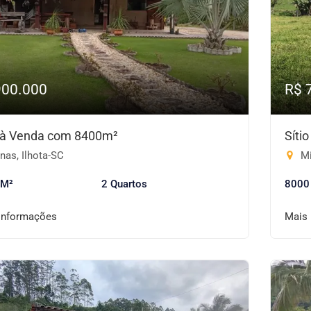
900.000
R$ 
o à Venda com 8400m²
Síti
nas, Ilhota-SC
Mi
 M²
2 Quartos
8000
informações
Mais