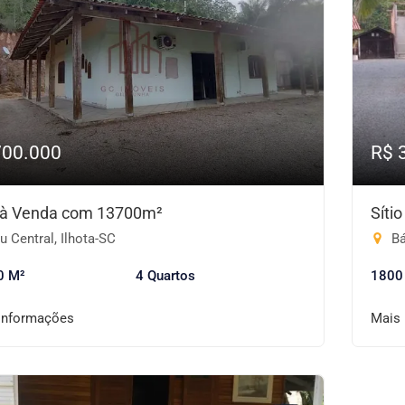
700.000
R$ 
o à Venda com 13700m²
Síti
 Central, Ilhota-SC
Bá
0 M²
4 Quartos
1800
informações
Mais