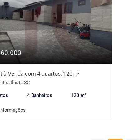
460.000
et à Venda com 4 quartos, 120m²
tro, Ilhota-SC
rtos
4 Banheiros
120 m²
informações