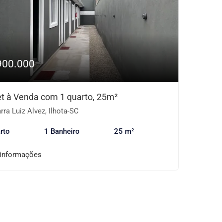
900.000
et à Venda com 1 quarto, 25m²
rra Luiz Alvez, Ilhota-SC
rto
1 Banheiro
25 m²
 informações