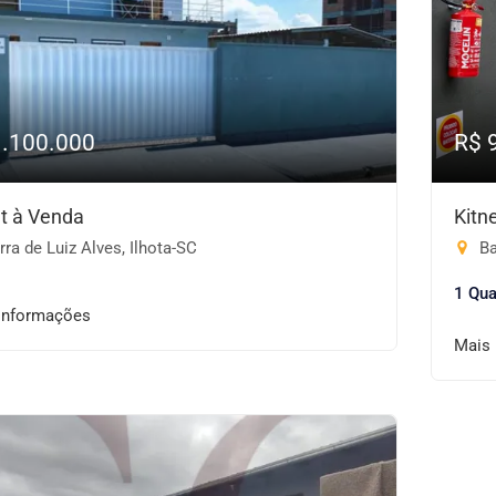
1.100.000
R$ 
et à Venda
Kitn
ra de Luiz Alves, Ilhota-SC
Ba
1 Qua
informações
Mais