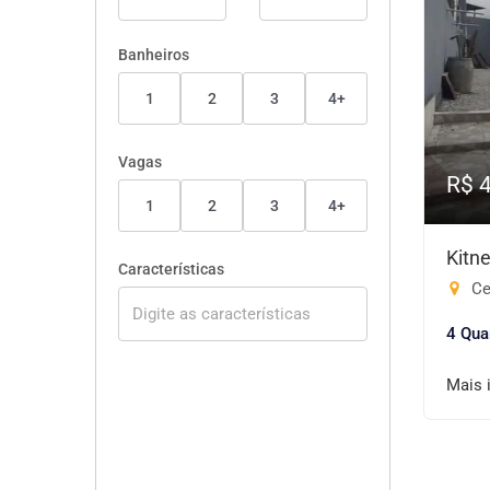
Banheiros
1
2
3
4+
Vagas
R$ 
1
2
3
4+
Kitn
Características
Cen
4 Qua
Mais 