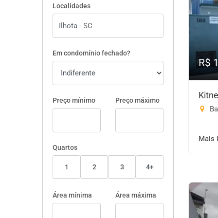
Localidades
Em condomínio fechado?
R$ 
Kitn
Preço mínimo
Preço máximo
Bar
Mais 
Quartos
1
2
3
4+
Área mínima
Área máxima