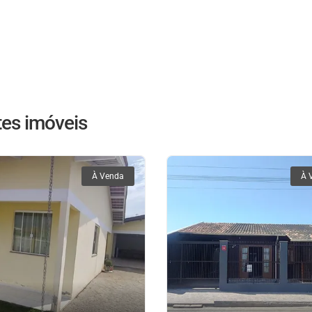
es imóveis
À Venda
À 