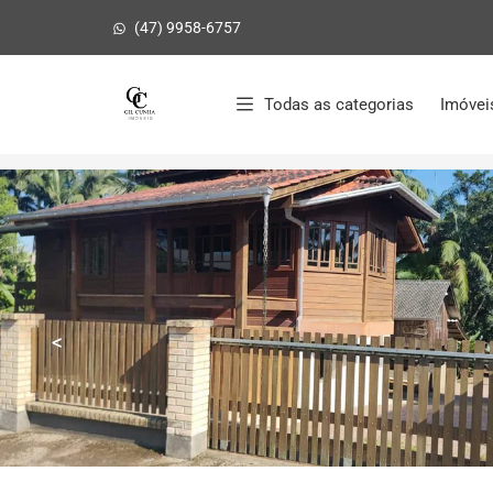
(47) 9958-6757
Página inicial
Todas as categorias
Imóvei
Início
Casas à venda
Ilhota/SC
Centro
<