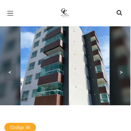
Página inicial
<
>
Código 56