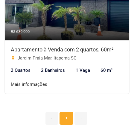
R$ 630.000
Apartamento à Venda com 2 quartos, 60m²
Jardim Praia Mar, Itapema-SC
2 Quartos
2 Banheiros
1 Vaga
60 m²
Mais informações
‹
1
›