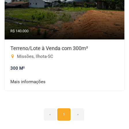
R$ 140.000
Terreno/Lote à Venda com 300m²
Missões, Ilhota-SC
300 M²
Mais informações
‹
1
›