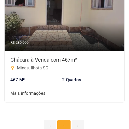
R$ 280.000
Chácara à Venda com 467m²
Minas, Ilhota-SC
467 M²
2 Quartos
Mais informações
‹
1
›